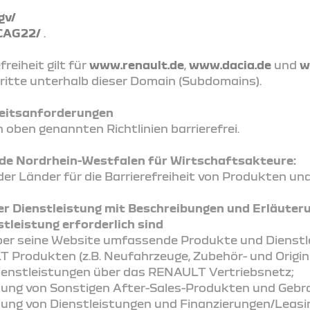
gv/
CAG22/
.
reiheit gilt für
www.renault.de
,
www.dacia.de
und
w
ritte unterhalb dieser Domain (Subdomains).
iheitsanforderungen
 oben genannten Richtlinien barrierefrei.
 Nordrhein-Westfalen für Wirtschaftsakteure:
r Länder für die Barrierefreiheit von Produkten un
er Dienstleistung mit Beschreibungen und Erläuter
tleistung erforderlich sind
er seine Website umfassende Produkte und Dienst
 Produkten (z.B. Neufahrzeuge, Zubehör- und Origina
enstleistungen über das RENAULT Vertriebsnetz;
itung von Sonstigen After-Sales-Produkten und Geb
tung von Dienstleistungen und Finanzierungen/Leasi