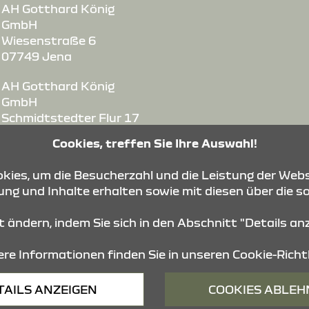
AH Gotthard König
GmbH
Wiesenstraße 6
07749 Jena
AH Gotthard König
GmbH
Schmidtstedter Flur 17
99099 Erfurt
Cookies, treffen Sie Ihre Auswahl!
AH Gotthard König
ies, um die Besucherzahl und die Leistung der Webs
GmbH
ng und Inhalte erhalten sowie mit diesen über die s
Im Camisch 50
07768 Kahla
it ändern, indem Sie sich in den Abschnitt "Details a
re Informationen finden Sie in unseren
Cookie-Richtl
Barrierefreiheit
Impressum
© 2026 Dacia
TAILS ANZEIGEN
COOKIES ABLE