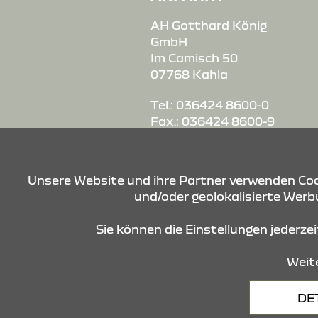
AH Gotthard König
GmbH
Im Camisch 50
07768 Kahla
Tel.: 036424 8600-0
Fax.: 036424 8600-9
E-Mail:
empfang.kahla@autohaus-
Unsere Website und ihre Partner verwenden Cook
koenig.de
und/oder geolokalisierte Werbu
Sie können die Einstellungen jederze
Weite
Datenschutz
Cookies
DE