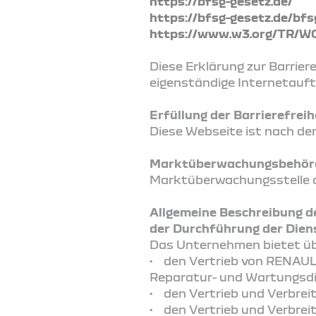
https://bfsg-gesetz.de/
https://bfsg-gesetz.de/bfs
https://www.w3.org/TR/W
Diese Erklärung zur Barrieref
eigenständige Internetauft
Erfüllung der Barrierefre
Diese Webseite ist nach den
Marktüberwachungsbehörde
Marktüberwachungsstelle de
Allgemeine Beschreibung d
der Durchführung der Diens
Das Unternehmen bietet üb
• den Vertrieb von RENAULT
Reparatur- und Wartungsdi
• den Vertrieb und Verbre
• den Vertrieb und Verbrei