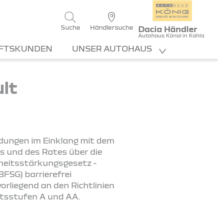
Suche
Händlersuche
Dacia Händler
Autohaus König in Kahla
FTSKUNDEN
UNSER AUTOHAUS
ult
ndungen im Einklang mit dem
s und des Rates über die
iheitsstärkungsgesetz -
FSG) barrierefrei
rliegend an den Richtlinien
ätsstufen A und AA.