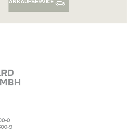
ANKAUFSERVICE
ARD
GMBH
00-0
600-9