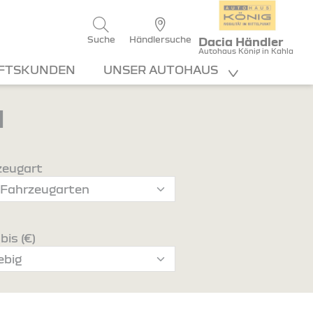
Suche
Händlersuche
Dacia Händler
Autohaus König in Kahla
FTSKUNDEN
UNSER AUTOHAUS
d
zeugart
bis (€)